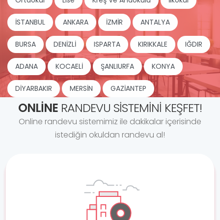
Ortaokul
Lise
Kreş Ve Anaokulu
İlkokul
İSTANBUL
ANKARA
İZMİR
ANTALYA
BURSA
DENİZLİ
ISPARTA
KIRIKKALE
IĞDIR
ADANA
KOCAELİ
ŞANLIURFA
KONYA
DİYARBAKIR
MERSİN
GAZİANTEP
ONLINE
RANDEVU SISTEMINI KEŞFET!
Online randevu sistemimiz ile dakikalar içerisinde
istediğin okuldan randevu al!