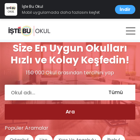
İşte Bu Okul
İndir
Mobil uygulamada daha fazlasını keşfet
Size En Uygun Okulları
Hızlı ve Kolay Keşfedin!
150 000 Okul arasından tercihini yap
Popüler Aramalar