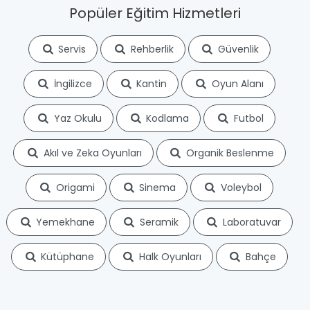
Popüler Eğitim Hizmetleri
Servis
Rehberlik
Güvenlik
İngilizce
Kantin
Oyun Alanı
Yaz Okulu
Kodlama
Futbol
Akıl ve Zeka Oyunları
Organik Beslenme
Origami
Sinema
Voleybol
Yemekhane
Seramik
Laboratuvar
Kütüphane
Halk Oyunları
Bahçe