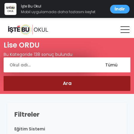
İşte Bu Okul
İndir
Mobil uygulamada daha fazlasını keşfet
Lise ORDU
Bu Kategoride 138 sonuç bulundu
Filtreler
Eğitim Sistemi