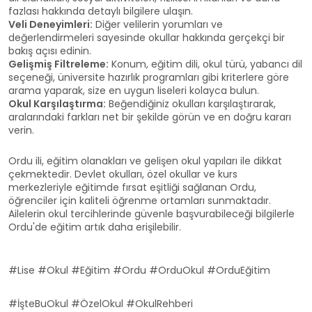
fazlası hakkında detaylı bilgilere ulaşın.
Veli Deneyimleri:
Diğer velilerin yorumları ve
değerlendirmeleri sayesinde okullar hakkında gerçekçi bir
bakış açısı edinin.
Gelişmiş Filtreleme:
Konum, eğitim dili, okul türü, yabancı dil
seçeneği, üniversite hazırlık programları gibi kriterlere göre
arama yaparak, size en uygun liseleri kolayca bulun.
Okul Karşılaştırma:
Beğendiğiniz okulları karşılaştırarak,
aralarındaki farkları net bir şekilde görün ve en doğru kararı
verin.
Ordu ili, eğitim olanakları ve gelişen okul yapıları ile dikkat
çekmektedir. Devlet okulları, özel okullar ve kurs
merkezleriyle eğitimde fırsat eşitliği sağlanan Ordu,
öğrenciler için kaliteli öğrenme ortamları sunmaktadır.
Ailelerin okul tercihlerinde güvenle başvurabileceği bilgilerle
Ordu'de eğitim artık daha erişilebilir.
#Lise #Okul #Eğitim #Ordu #OrduOkul #OrduEğitim
#İşteBuOkul #ÖzelOkul #OkulRehberi