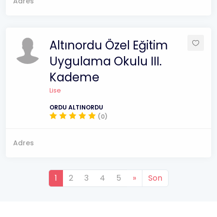
Adres
Altınordu Özel Eğitim
Uygulama Okulu III.
Kademe
Lise
ORDU ALTINORDU
(0)
Adres
1
2
3
4
5
»
Son