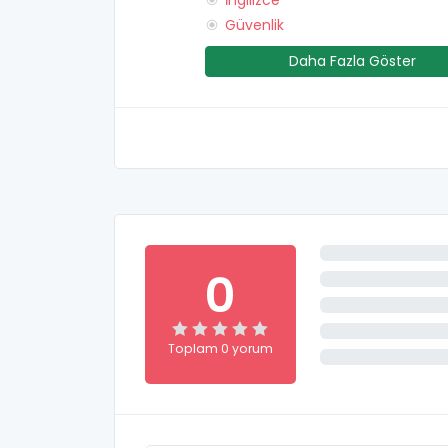
İngilizce
Güvenlik
Daha Fazla Göster
0
Toplam 0 yorum