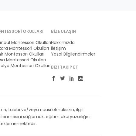
NTESSORI OKULLARI
BIZE ULAŞIN
anbul Montessori Okulları
Hakkımızda
ara Montessori Okulları
İletişim
ir Montessori Okulları
Yasal Bilgilendirmeler
sa Montessori Okulları
alya Montessori Okulları
BIZI TAKIP ET
 talebi ve/veya ricası olmaksızın, ilgili
ilenmesini sağlamak, eğitim okuryazarlığını
esteklememektedir.