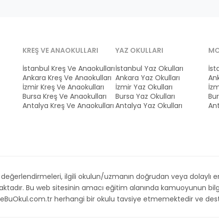
KREŞ VE ANAOKULLARI
YAZ OKULLARI
MO
İstanbul Kreş Ve Anaokulları
İstanbul Yaz Okulları
İst
Ankara Kreş Ve Anaokulları
Ankara Yaz Okulları
Ank
İzmir Kreş Ve Anaokulları
İzmir Yaz Okulları
İzm
Bursa Kreş Ve Anaokulları
Bursa Yaz Okulları
Bur
Antalya Kreş Ve Anaokulları
Antalya Yaz Okulları
Ant
ğerlendirmeleri, ilgili okulun/uzmanın doğrudan veya dolaylı emri,
maktadır. Bu web sitesinin amacı eğitim alanında kamuoyunun bilg
. İsteBuOkul.com.tr herhangi bir okulu tavsiye etmemektedir ve d