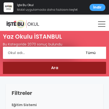
İşte Bu Okul
İndir
Mobil uygulamada daha fazlasını keşfet
Yaz Okulu İSTANBUL
Bu Kategoride 2070 sonuç bulundu
Filtreler
Eğitim Sistemi