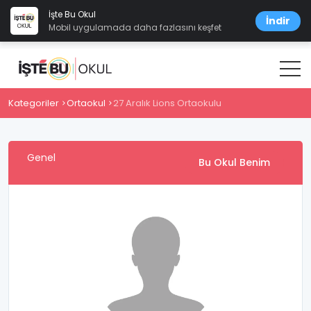
İşte Bu Okul
İndir
Mobil uygulamada daha fazlasını keşfet
Kategoriler
Ortaokul
27 Aralık Lions Ortaokulu
Genel
Bu Okul Benim