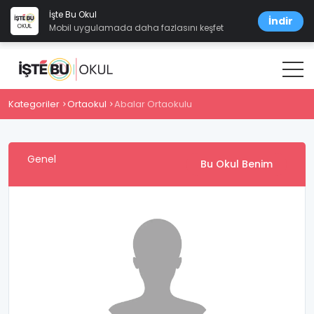
İşte Bu Okul
İndir
Mobil uygulamada daha fazlasını keşfet
Kategoriler
Ortaokul
Abalar Ortaokulu
Genel
Bu Okul Benim