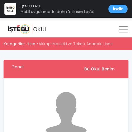
İşte Bu Okul
İndir
Mobil uygulamada daha fazlasını keşfet
Kategoriler
Lise
Akkapı Mesleki ve Teknik Anadolu Lisesi
Genel
Bu Okul Benim