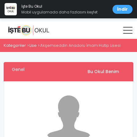
İşte Bu Okul
İndir
Mobil uygulamada daha fazlasını keşfet
Kategoriler
Lise
Akşemseddin Anadolu İmam Hatip Lisesi
Genel
Bu Okul Benim