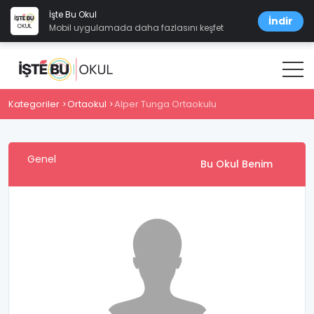
İşte Bu Okul
İndir
Mobil uygulamada daha fazlasını keşfet
Kategoriler
Ortaokul
Alper Tunga Ortaokulu
Genel
Bu Okul Benim