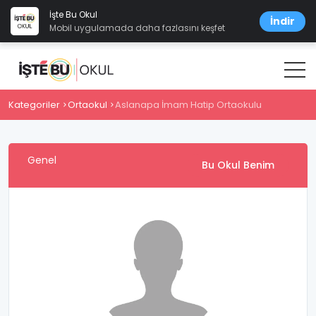
İşte Bu Okul
İndir
Mobil uygulamada daha fazlasını keşfet
Kategoriler
Ortaokul
Aslanapa İmam Hatip Ortaokulu
Genel
Bu Okul Benim