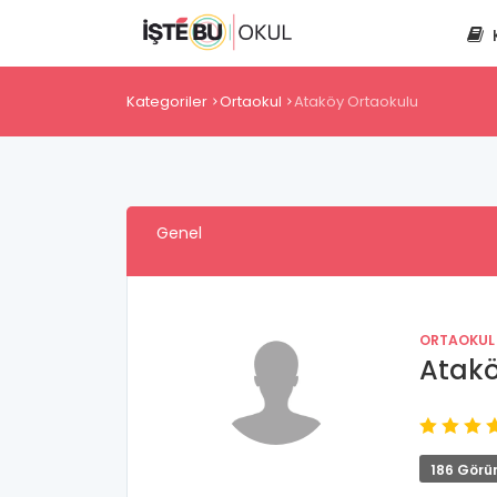
Kategoriler
Ortaokul
Ataköy Ortaokulu
Genel
ORTAOKUL
Atakö
186 Görü