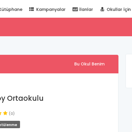
Kütüphane
Kampanyalar
İlanlar
Okullar İçin
Bu Okul Benim
y Ortaokulu
(0)
ntülenme