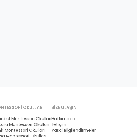
NTESSORI OKULLARI
BIZE ULAŞIN
anbul Montessori Okulları
Hakkımızda
ara Montessori Okulları
İletişim
ir Montessori Okulları
Yasal Bilgilendirmeler
sa Montessori Okulları