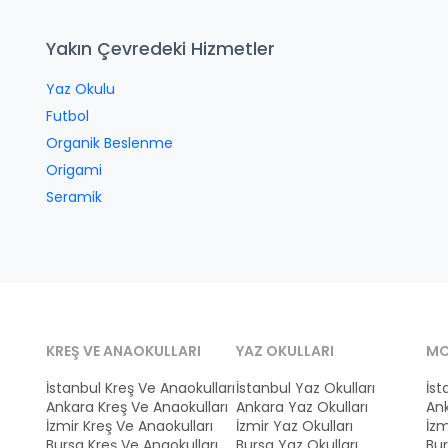
Yakın Çevredeki Hizmetler
Yaz Okulu
Futbol
Organik Beslenme
Origami
Seramik
KREŞ VE ANAOKULLARI
YAZ OKULLARI
MO
İstanbul Kreş Ve Anaokulları
İstanbul Yaz Okulları
İst
Ankara Kreş Ve Anaokulları
Ankara Yaz Okulları
Ank
İzmir Kreş Ve Anaokulları
İzmir Yaz Okulları
İzm
Bursa Kreş Ve Anaokulları
Bursa Yaz Okulları
Bur