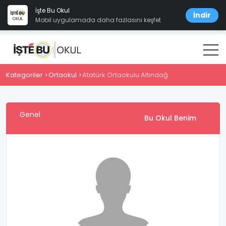
İşte Bu Okul
İndir
Mobil uygulamada daha fazlasını keşfet
Kategoriler
Ortaokul
Atatürk Ortaokulu Altındağ
Genel
Bu Okul Benim