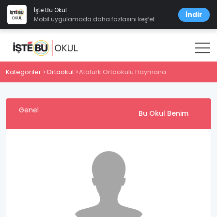
İşte Bu Okul
İndir
Mobil uygulamada daha fazlasını keşfet
Kategoriler
Ortaokul
Atatürk Ortaokulu Haymana
Genel
Bu Okul Benim