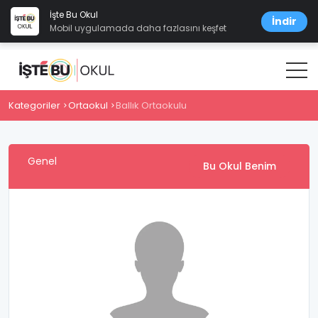
İşte Bu Okul
İndir
Mobil uygulamada daha fazlasını keşfet
Kategoriler
Ortaokul
Ballık Ortaokulu
Genel
Bu Okul Benim