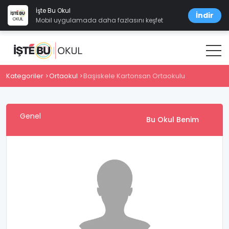
İşte Bu Okul
İndir
Mobil uygulamada daha fazlasını keşfet
Kategoriler
Ortaokul
Başiskele Kartonsan Ortaokulu
Genel
Bu Okul Benim