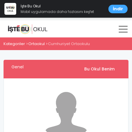
İşte Bu Okul
İndir
Mobil uygulamada daha fazlasını keşfet
Kategoriler
Ortaokul
Cumhuriyet Ortaokulu
Genel
Bu Okul Benim