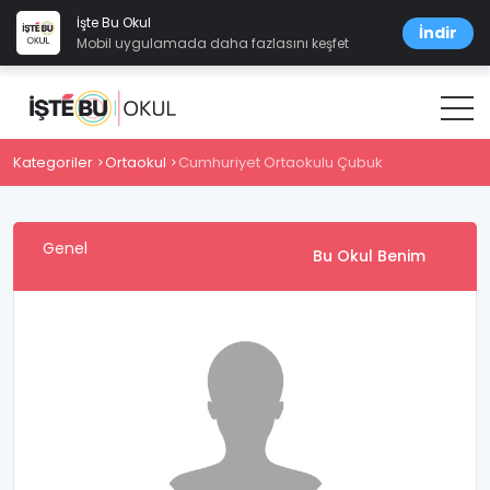
İşte Bu Okul
İndir
Mobil uygulamada daha fazlasını keşfet
Kategoriler
Ortaokul
Cumhuriyet Ortaokulu Çubuk
Genel
Bu Okul Benim