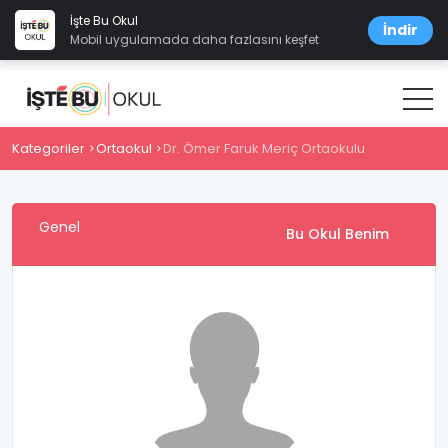
İşte Bu Okul
İndir
Mobil uygulamada daha fazlasını keşfet
Kategoriler
Ortaokul
Dr. Ömer Faruk Meriç Ortaokulu
Genel
Bu Okul Benim