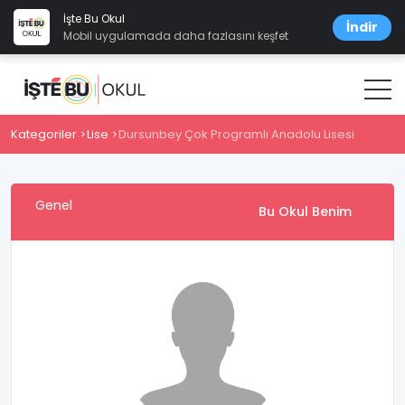
İşte Bu Okul
İndir
Mobil uygulamada daha fazlasını keşfet
Kategoriler
Lise
Dursunbey Çok Programlı Anadolu Lisesi
Genel
Bu Okul Benim