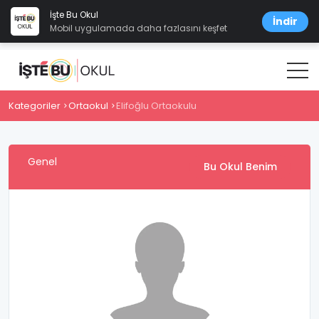
İşte Bu Okul
İndir
Mobil uygulamada daha fazlasını keşfet
Kategoriler
Ortaokul
Elifoğlu Ortaokulu
Genel
Bu Okul Benim