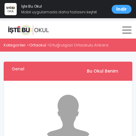
İşte Bu Okul
İndir
Mobil uygulamada daha fazlasını keşfet
Kategoriler
Ortaokul
Ertuğrulgazi Ortaokulu Ankara
Genel
Bu Okul Benim