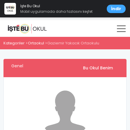
İşte Bu Okul
İndir
Mobil uygulamada daha fazlasını keşfet
Kategoriler
Ortaokul
Gaziemir Yakacık Ortaokulu
Genel
Bu Okul Benim