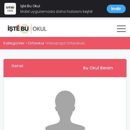
İşte Bu Okul
İndir
Mobil uygulamada daha fazlasını keşfet
Kategoriler
Ortaokul
Hacıpaşa Ortaokulu
Genel
Bu Okul Benim