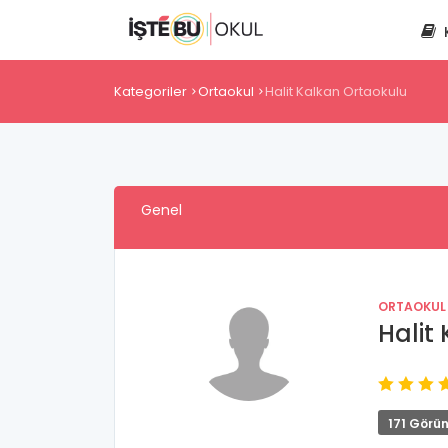
Kategoriler
Ortaokul
Halit Kalkan Ortaokulu
Genel
ORTAOKUL
Halit
171 Görü