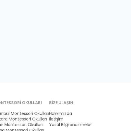
NTESSORI OKULLARI
BIZE ULAŞIN
anbul Montessori Okulları
Hakkımızda
ara Montessori Okulları
İletişim
ir Montessori Okulları
Yasal Bilgilendirmeler
sa Montessori Okulları