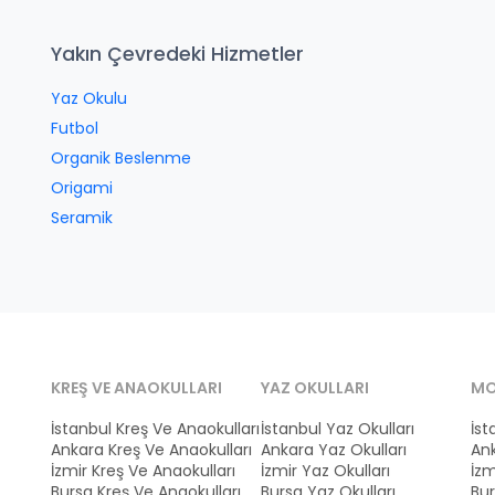
Yakın Çevredeki Hizmetler
Yaz Okulu
Futbol
Organik Beslenme
Origami
Seramik
KREŞ VE ANAOKULLARI
YAZ OKULLARI
MO
İstanbul Kreş Ve Anaokulları
İstanbul Yaz Okulları
İst
Ankara Kreş Ve Anaokulları
Ankara Yaz Okulları
Ank
İzmir Kreş Ve Anaokulları
İzmir Yaz Okulları
İzm
Bursa Kreş Ve Anaokulları
Bursa Yaz Okulları
Bur