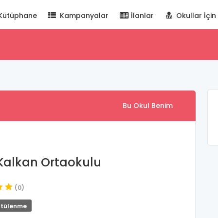
Kütüphane
Kampanyalar
İlanlar
Okullar İçin
Bu Okul Benim
 Kalkan Ortaokulu
(0)
ntülenme