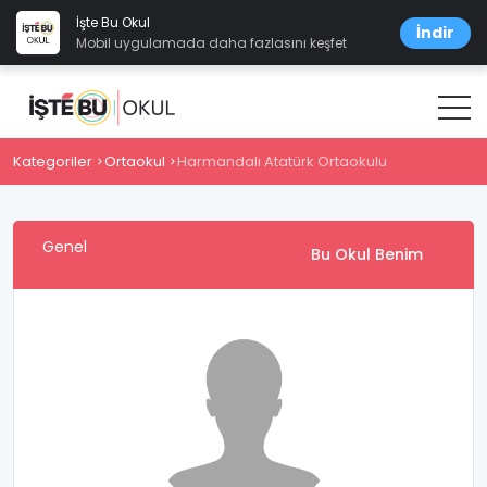
İşte Bu Okul
İndir
Mobil uygulamada daha fazlasını keşfet
Kategoriler
Ortaokul
Harmandalı Atatürk Ortaokulu
Genel
Bu Okul Benim