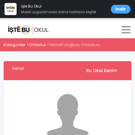
İşte Bu Okul
İndir
Mobil uygulamada daha fazlasını keşfet
Kategoriler
Ortaokul
Hikmet Uluğbay Ortaokulu
Genel
Bu Okul Benim