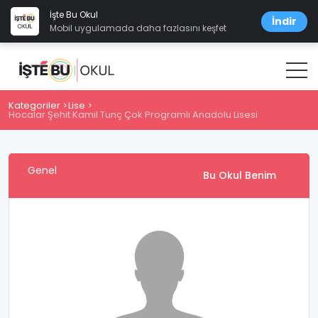
İşte Bu Okul
İndir
Mobil uygulamada daha fazlasını keşfet
Kategoriler
Lise
Hocalar Şehit Kamil Tunç Çok Programlı Anadolu Lisesi
Genel
Bu Okul Benim