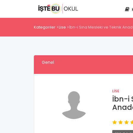
Kategoriler
Lise
İbn-i Sina Mesleki ve Teknik Anado
Genel
LISE
İbn-i
Anado