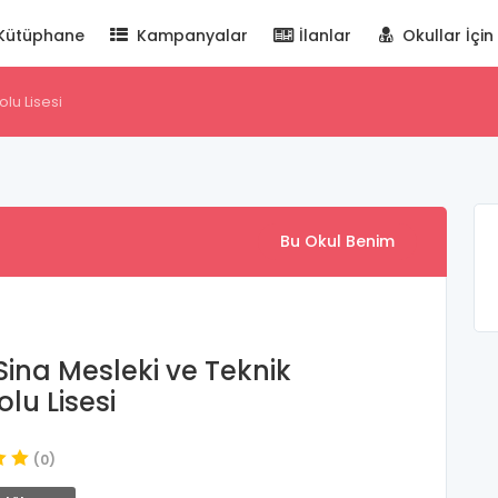
Kütüphane
Kampanyalar
İlanlar
Okullar İçin
lu Lisesi
Bu Okul Benim
 Sina Mesleki ve Teknik
lu Lisesi
(0)