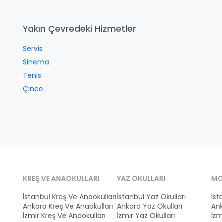
Yakın Çevredeki Hizmetler
Servis
Sinema
Tenis
Çince
KREŞ VE ANAOKULLARI
YAZ OKULLARI
MO
İstanbul Kreş Ve Anaokulları
İstanbul Yaz Okulları
İst
Ankara Kreş Ve Anaokulları
Ankara Yaz Okulları
Ank
İzmir Kreş Ve Anaokulları
İzmir Yaz Okulları
İzm