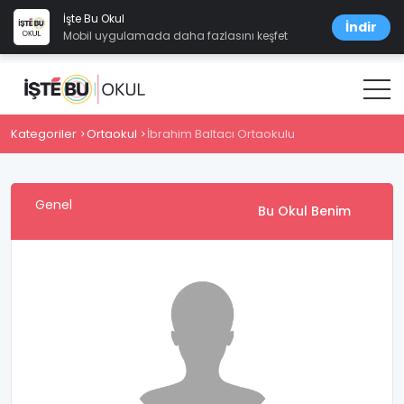
İşte Bu Okul
İndir
Mobil uygulamada daha fazlasını keşfet
Kategoriler
Ortaokul
İbrahim Baltacı Ortaokulu
Genel
Bu Okul Benim