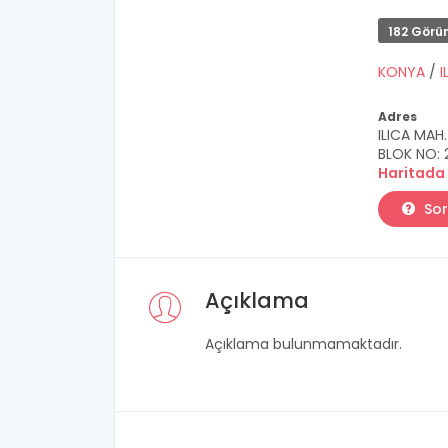
182 Görü
KONYA
/
I
Adres
ILICA MAH
BLOK NO: 
Haritada
Sor
Açıklama
Açıklama bulunmamaktadır.