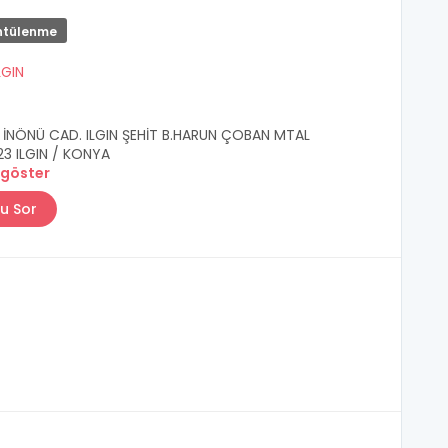
ntülenme
LGIN
. İNÖNÜ CAD. ILGIN ŞEHİT B.HARUN ÇOBAN MTAL
23 ILGIN / KONYA
 göster
u Sor