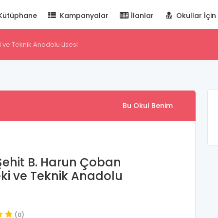
Kütüphane
Kampanyalar
İlanlar
Okullar İçin
i ve Teknik Anadolu Lisesi
Bu Okul Benim
 Şehit B. Harun Çoban
ki ve Teknik Anadolu
(0)