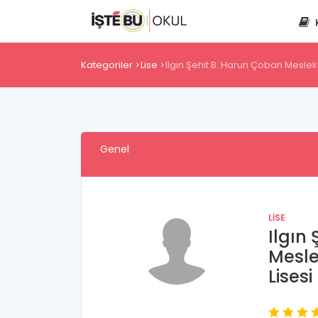
Kategoriler
Lise
Ilgın Şehit B. Harun Çoban Meslek
Genel
LISE
Ilgın
Mesle
Lisesi