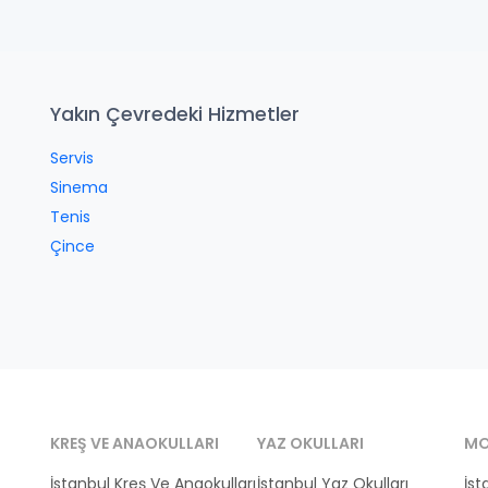
Yakın Çevredeki Hizmetler
Servis
Sinema
Tenis
Çince
KREŞ VE ANAOKULLARI
YAZ OKULLARI
MO
İstanbul Kreş Ve Anaokulları
İstanbul Yaz Okulları
İst