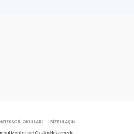
NTESSORI OKULLARI
BIZE ULAŞIN
anbul Montessori Okulları
Hakkımızda