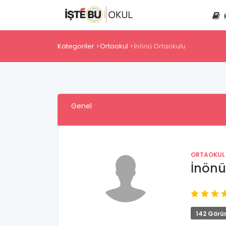
Kategoriler
Ortaokul
İnönü Ortaokulu
Genel
ORTAOKUL
İnönü
142 Görü