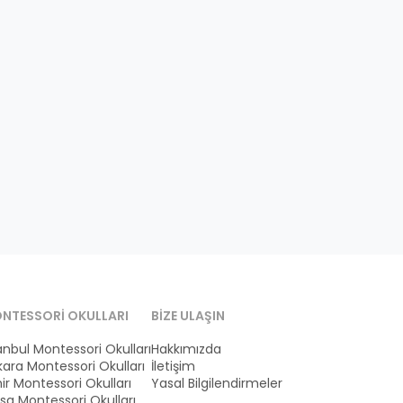
NTESSORI OKULLARI
BIZE ULAŞIN
anbul Montessori Okulları
Hakkımızda
ara Montessori Okulları
İletişim
ir Montessori Okulları
Yasal Bilgilendirmeler
sa Montessori Okulları