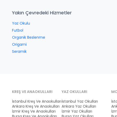
Yakın Çevredeki Hizmetler
Yaz Okulu
Futbol
Organik Beslenme
Origami
Seramik
KREŞ VE ANAOKULLARI
YAZ OKULLARI
MO
İstanbul Kreş Ve Anaokulları
İstanbul Yaz Okulları
İst
Ankara Kreş Ve Anaokulları
Ankara Yaz Okulları
Ank
İzmir Kreş Ve Anaokulları
İzmir Yaz Okulları
İzm
Bursa Kreş Ve Anaokulları
Bursa Yaz Okulları
Bur