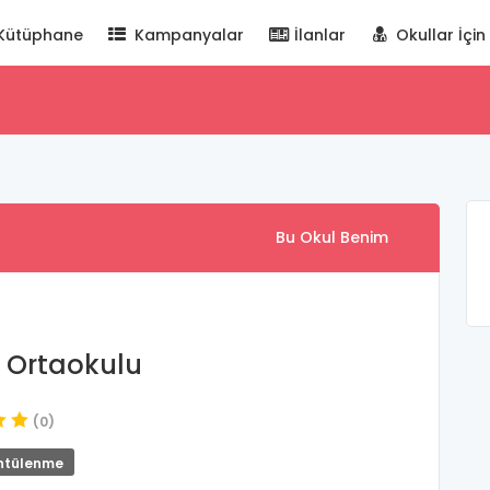
Kütüphane
Kampanyalar
İlanlar
Okullar İçin
Bu Okul Benim
 Ortaokulu
(0)
ntülenme