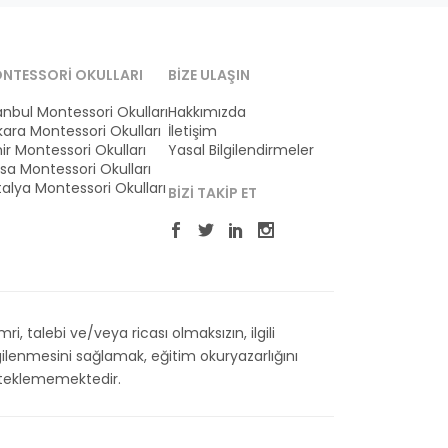
NTESSORI OKULLARI
BIZE ULAŞIN
anbul Montessori Okulları
Hakkımızda
ara Montessori Okulları
İletişim
ir Montessori Okulları
Yasal Bilgilendirmeler
sa Montessori Okulları
alya Montessori Okulları
BIZI TAKIP ET
 talebi ve/veya ricası olmaksızın, ilgili
ilenmesini sağlamak, eğitim okuryazarlığını
esteklememektedir.