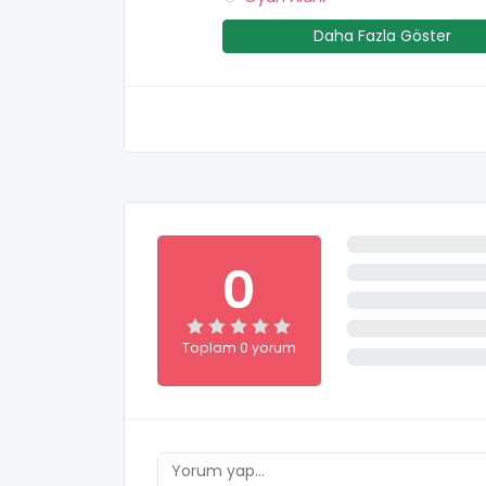
Daha Fazla Göster
0
Toplam 0 yorum