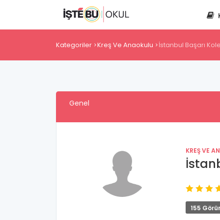
Kategoriler
Kreş Ve Anaokulu
İstanbul Başarı Kol
Genel
KREŞ VE A
İstan
155 Görü