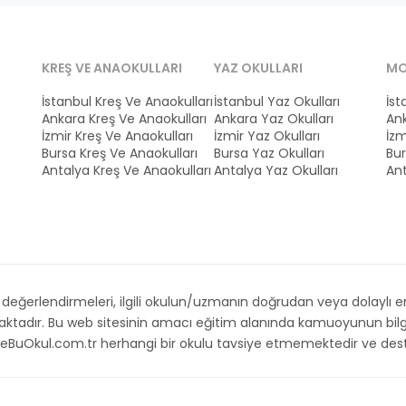
KREŞ VE ANAOKULLARI
YAZ OKULLARI
MO
İstanbul Kreş Ve Anaokulları
İstanbul Yaz Okulları
İst
Ankara Kreş Ve Anaokulları
Ankara Yaz Okulları
Ank
İzmir Kreş Ve Anaokulları
İzmir Yaz Okulları
İzm
Bursa Kreş Ve Anaokulları
Bursa Yaz Okulları
Bur
Antalya Kreş Ve Anaokulları
Antalya Yaz Okulları
Ant
ğerlendirmeleri, ilgili okulun/uzmanın doğrudan veya dolaylı emri,
maktadır. Bu web sitesinin amacı eğitim alanında kamuoyunun bilg
. İsteBuOkul.com.tr herhangi bir okulu tavsiye etmemektedir ve d