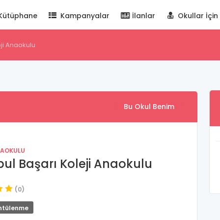
Kütüphane
Kampanyalar
İlanlar
Okullar İçin
eji Anaokulu
Bu Okul Benim
NAOKULU
bul Başarı Koleji Anaokulu
(0)
ntülenme