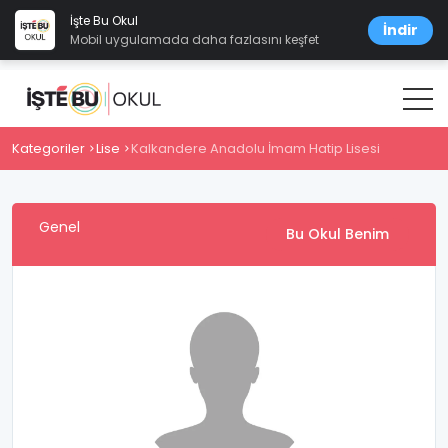
İşte Bu Okul
İndir
Mobil uygulamada daha fazlasını keşfet
Kategoriler
Lise
Kalkandere Anadolu İmam Hatip Lisesi
Genel
Bu Okul Benim