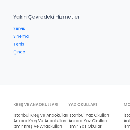
Yakın Çevredeki Hizmetler
Servis
Sinema
Tenis
Çince
KREŞ VE ANAOKULLARI
YAZ OKULLARI
MO
İstanbul Kreş Ve Anaokulları
İstanbul Yaz Okulları
İst
Ankara Kreş Ve Anaokulları
Ankara Yaz Okulları
Ank
İzmir Kreş Ve Anaokulları
İzmir Yaz Okulları
İzm