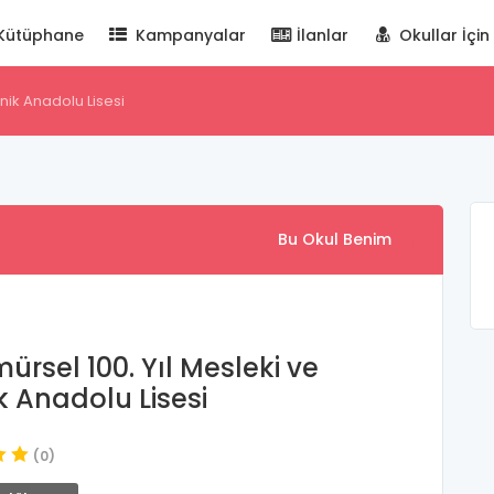
Kütüphane
Kampanyalar
İlanlar
Okullar İçin
nik Anadolu Lisesi
Bu Okul Benim
ürsel 100. Yıl Mesleki ve
k Anadolu Lisesi
(0)