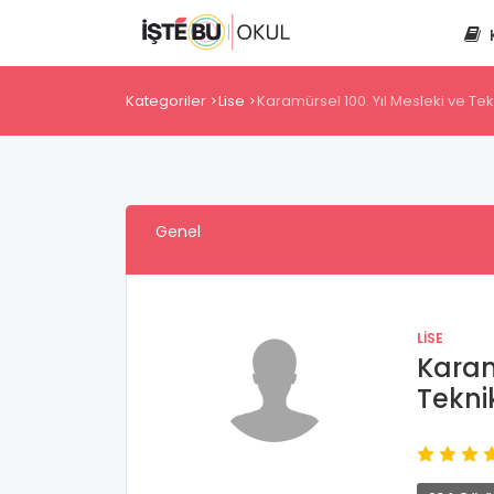
Kategoriler
Lise
Karamürsel 100. Yıl Mesleki ve Tek
Genel
LISE
Karam
Tekni