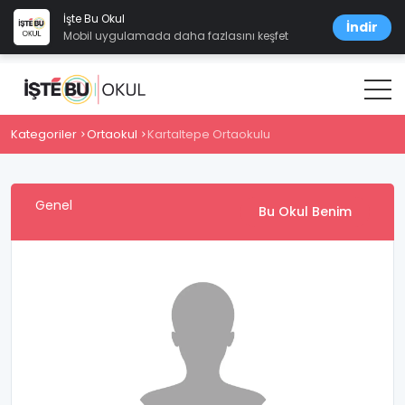
İşte Bu Okul
İndir
Mobil uygulamada daha fazlasını keşfet
Kategoriler
Ortaokul
Kartaltepe Ortaokulu
Genel
Bu Okul Benim