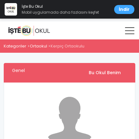
İşte Bu Okul
İndir
Mobil uygulamada daha fazlasını keşfet
Kategoriler
Ortaokul
Kerpiç Ortaokulu
Genel
Bu Okul Benim