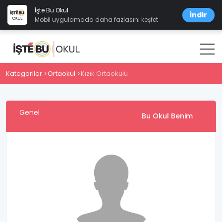
İşte Bu Okul
İndir
Mobil uygulamada daha fazlasını keşfet
Kategoriler
Ortaokul
Kızık Ortaokulu
Genel
Bu Okul Benim