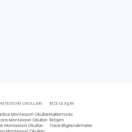
NTESSORI OKULLARI
BIZE ULAŞIN
anbul Montessori Okulları
Hakkımızda
ara Montessori Okulları
İletişim
ir Montessori Okulları
Yasal Bilgilendirmeler
sa Montessori Okulları