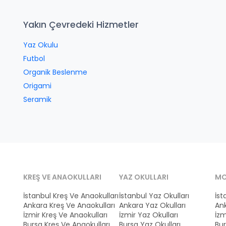
Yakın Çevredeki Hizmetler
Yaz Okulu
Futbol
Organik Beslenme
Origami
Seramik
KREŞ VE ANAOKULLARI
YAZ OKULLARI
MO
İstanbul Kreş Ve Anaokulları
İstanbul Yaz Okulları
İst
Ankara Kreş Ve Anaokulları
Ankara Yaz Okulları
Ank
İzmir Kreş Ve Anaokulları
İzmir Yaz Okulları
İzm
Bursa Kreş Ve Anaokulları
Bursa Yaz Okulları
Bur