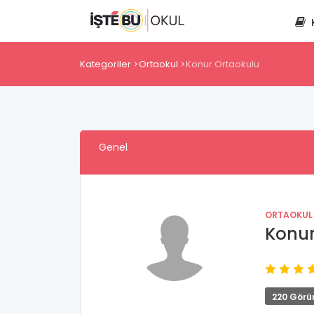
Kategoriler
Ortaokul
Konur Ortaokulu
Genel
ORTAOKUL
Konur
220 Görü