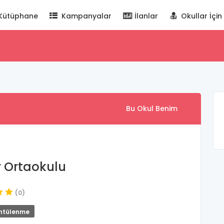
Kütüphane
Kampanyalar
İlanlar
Okullar İçin
Bu Okul Benim
 Ortaokulu
(0)
ntülenme