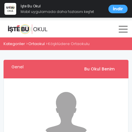
İşte Bu Okul
İndir
Mobil uygulamada daha fazlasını keşfet
Kategoriler
Ortaokul
Köşklüdere Ortaokulu
Genel
Bu Okul Benim