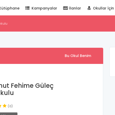
Kütüphane
Kampanyalar
İlanlar
Okullar İçin
kulu
Bu Okul Benim
ut Fehime Güleç
kulu
(0)