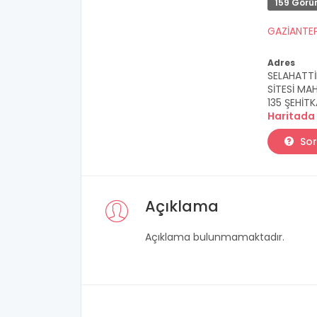
159 Görü
GAZİANTE
Adres
SELAHATTİ
SİTESİ M
135 ŞEHİT
Haritada
Sor
Açıklama
Açıklama bulunmamaktadır.