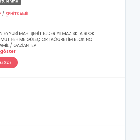
ntülenme
P
/
ŞEHİTKAMİL
N EYYUBİ MAH. ŞEHİT EJDER YILMAZ SK. A BLOK
AHMUT FEHİME GÜLEÇ ORTAÖGRETİM BLOK NO:
KAMİL / GAZİANTEP
 göster
u Sor