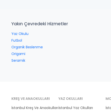
Yakın Çevredeki Hizmetler
Yaz Okulu
Futbol
Organik Beslenme
Origami
Seramik
KREŞ VE ANAOKULLARI
YAZ OKULLARI
MO
İstanbul Kreş Ve Anaokulları
İstanbul Yaz Okulları
İst