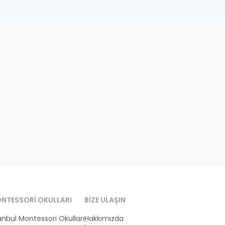
NTESSORI OKULLARI
BIZE ULAŞIN
anbul Montessori Okulları
Hakkımızda