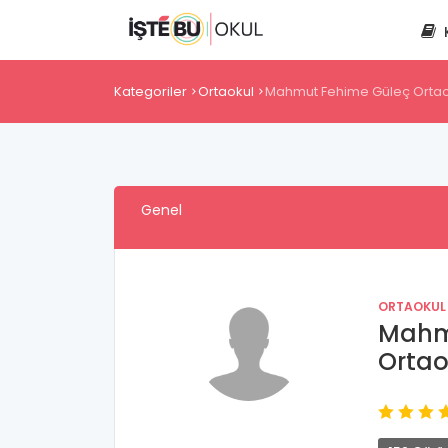
Kategoriler
Ortaokul
Mahmut Fehime Güleç Ortao
Genel
ORTAOKUL
Mahm
Ortao