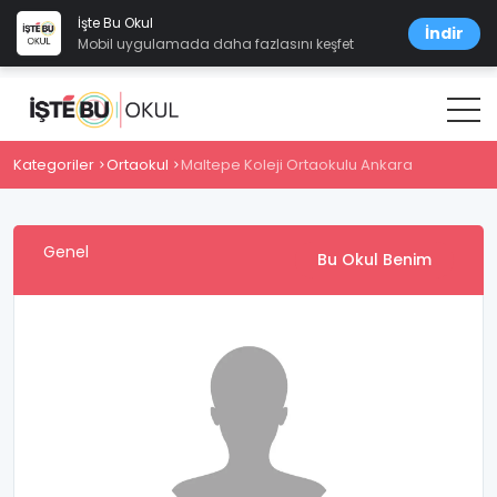
İşte Bu Okul
İndir
Mobil uygulamada daha fazlasını keşfet
Kategoriler
Ortaokul
Maltepe Koleji Ortaokulu Ankara
Genel
Bu Okul Benim