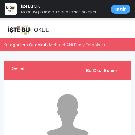
İşte Bu Okul
İndir
Mobil uygulamada daha fazlasını keşfet
Kategoriler
Ortaokul
Mehmet Akif Ersoy Ortaokulu
Genel
Bu Okul Benim