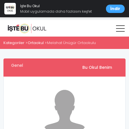
İşte Bu Okul
İndir
Mobil uygulamada daha fazlasını keşfet
Kategoriler
Ortaokul
Melahat Ünügür Ortaokulu
Genel
Bu Okul Benim