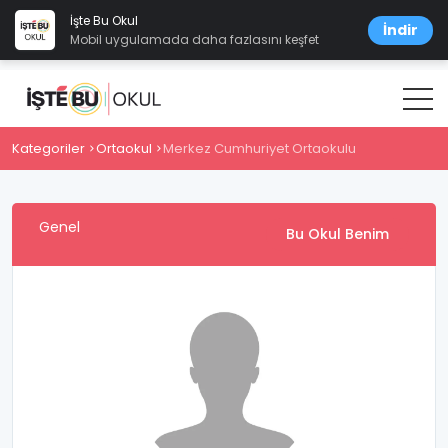
İşte Bu Okul
İndir
Mobil uygulamada daha fazlasını keşfet
Kategoriler
Ortaokul
Merkez Cumhuriyet Ortaokulu
Genel
Bu Okul Benim