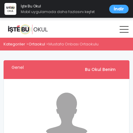
İşte Bu Okul
İndir
Mobil uygulamada daha fazlasını keşfet
Kategoriler
Ortaokul
Mustafa Onbası Ortaokulu
Genel
Bu Okul Benim