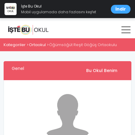
İşte Bu Okul
İndir
Mobil uygulamada daha fazlasını keşfet
Kategoriler
Ortaokul
Öğümsöğüt Reşit Göğüş Ortaokulu
Genel
Bu Okul Benim