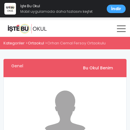
İşte Bu Okul
İndir
Mobil uygulamada daha fazlasını keşfet
Kategoriler
Ortaokul
Orhan Cemal Fersoy Ortaokulu
Genel
Bu Okul Benim