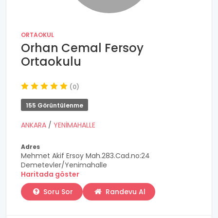
ORTAOKUL
Orhan Cemal Fersoy
Ortaokulu
(0)
155 Görüntülenme
ANKARA
/
YENİMAHALLE
Adres
Mehmet Akif Ersoy Mah.283.Cad.no:24
Demetevler/Yenimahalle
Haritada göster
Soru Sor
Randevu Al