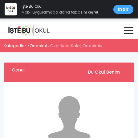
İşte Bu Okul
İndir
Mobil uygulamada daha fazlasını keşfet
Kategoriler
Ortaokul
Özel Acar Koleji Ortaokulu
Genel
Bu Okul Benim