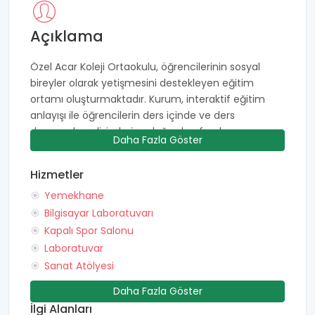
Açıklama
Özel Acar Koleji Ortaokulu, öğrencilerinin sosyal
bireyler olarak yetişmesini destekleyen eğitim
ortamı oluşturmaktadır. Kurum, interaktif eğitim
anlayışı ile öğrencilerin ders içinde ve ders
dışarısında gelişimlerine doğrudan fayda
Daha Fazla Göster
sağlamaktadır. Okul, öğretimin yanı sıra öğrencilerin
birer birey olarak yetişmesinde aktif rol
Hizmetler
oynamaktadır. Acar Koleji, öğrencilerin sosyalliğini
Yemekhane
artırmak için okul içerisinde drama, tiyatro, kulüp
çalışmaları gibi çalışmalarla öğrencilerin hem beceri
Bilgisayar Laboratuvarı
ve yetenek gelişimini desteklemekte hem de birey
Kapalı Spor Salonu
olmalarında etkili rol oynamaktadır. Özel Acar Koleji
Laboratuvar
Ortaokulu'nda STEM yaklaşımı kullanılmaktadır.
Sanat Atölyesi
Disiplinler arası eğitim yaklaşımı olan STEM'de
Daha Fazla Göster
öğrencilerin Fen, Teknoloji, Mühendislik ve
İlgi Alanları
Matematik alanlarında gelişimleri