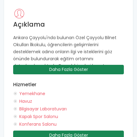
Açıklama
Ankara Çayyolu'nda bulunan Özel Çayyolu Bilnet
Okulları İlkokulu, öğrencilerin gelişimlerini
desteklemek adına onların ilgi ve isteklerini göz
önünde bulundurarak eğitim ortamını
detaylandırmaktadır. Başarılı bireyleri hayata
Daha Fazla Göster
hazırlama konusunda adından sıklıkla söz ettiren
Bilnet Okulları, öğrencilerinin bireysel başarı
Hizmetler
katsayısını maksimum seviyelere çıkarmayı
Yemekhane
hedeflemektedir. Öğrencilerin kurum içerisinde
bulundukları süre içerisinde bilişsel, fiziksel, zihinsel
Havuz
ve duygusal anlamda gelişimine destek olmaktadır.
Bilgisayar Laboratuvarı
Uzman kişilerce hazırlanmış eğitim ortamları 21.
Kapalı Spor Salonu
yüzyıl gereksinimlerini öğrencilere aktif biçimde
Konferans Salonu
kazandırabilecek seviyede bulunmaktadır.
Daha Fazla Göster
Öğrencilerin gelişim ihtiyaçları göz önünde