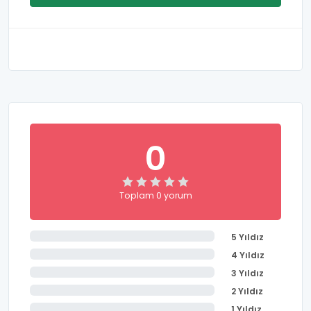
bulundurularak hazırlanan eğitim programları ve
alanları etkili olarak kullanılmaktadır. Okulun fiziki
yapısı öğrenci gelişimini serbest zamanlarında da
gelişimine olanak sağlamaktadır. Tek düze
eğitimden uzak bir anlayışla Özel Çayyolu Bilnet
Okulları İlkokulu yenilikçi bir yaklaşım
benimsemektedir. Okul, çağın gerekliliklerini
öğrencilere en doğru biçimde aktarmayı
amaçlamaktadır. Özel Çayyolu Bilnet Okulları
0
İlkokulu'nda akademik, sosyal, sportif ve kültürel
alanlarda gelişim her açıdan ele alınmaktadır.
Öğrencilerin ilgili, yetenekli ve başarılı olduğu alanları
Toplam 0 yorum
ön plana çıkarmak adına kurumda çeşitli faaliyetler
ve kulüp etkinlikleri düzenlenmektedir.
5 Yıldız
4 Yıldız
3 Yıldız
2 Yıldız
1 Yıldız