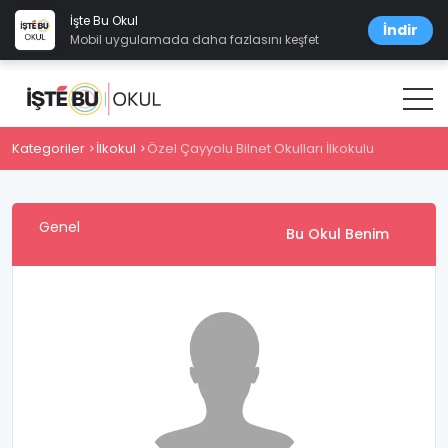
İşte Bu Okul
İndir
Mobil uygulamada daha fazlasını keşfet
Kategoriler
İlkokul
Özel Çayyolu Bilnet Okulları İlkokulu
Genel
Bu Okul Benim