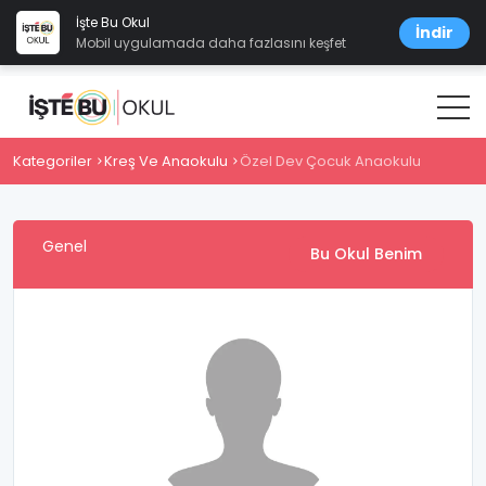
İşte Bu Okul
İndir
Mobil uygulamada daha fazlasını keşfet
Kategoriler
Kreş Ve Anaokulu
Özel Dev Çocuk Anaokulu
Genel
Bu Okul Benim