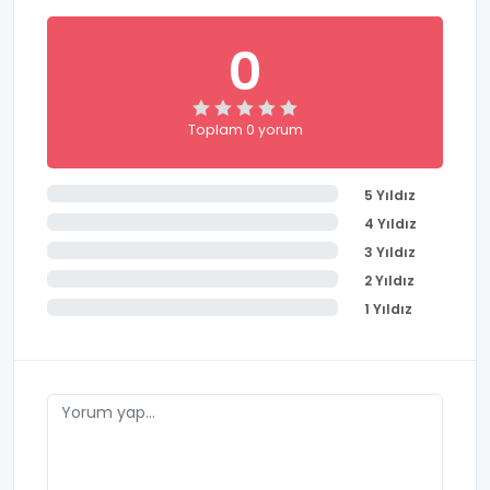
sistemi, mutlu çocuk ilkesi olan 7/24 güvenlikli
kamera sistemi ile denetlenen, Adana'nın her
0
bölgesine öğretmenli servis aracına sahip, algı ve
zeka gelişimini destekleyici materyal ve oyuncaklar
gibi tüm mobilya, aksesuar ve teknik donanımıyla
çocuklara uygun bir yaşam alanıdır.
Toplam 0 yorum
5 Yıldız
4 Yıldız
3 Yıldız
2 Yıldız
1 Yıldız