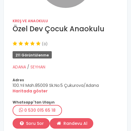
KREŞ VE ANAOKULU
Özel Dev Çocuk Anaokulu
(0)
211 Görüntülenme
ADANA
/
SEYHAN
Adres
100.Yıl Mah.85009 Sk.No:5 Çukurova/Adana
Haritada göster
Whatsapp'tan Ulaşın
0 530 015 65 18
Soru Sor
Randevu Al