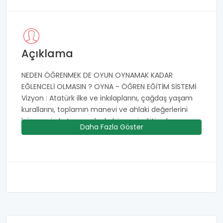
Açıklama
NEDEN ÖĞRENMEK DE OYUN OYNAMAK KADAR
EĞLENCELİ OLMASIN ? OYNA - ÖĞREN EĞİTİM SİSTEMİ
Vizyon : Atatürk ilke ve inkılaplarını, çağdaş yaşam
kurallarını, toplamın manevi ve ahlaki değerlerini
bünyemizde taşıyarak okul öncesi eğitimde
Daha Fazla Göster
Adana'nın önde gelen saygın kurumlarından ilki
olmak için varız. Misyon : Geleceğe; doğaya,
insanlara, çevreye, etik değerlere önem veren
mutlu ve özgür çocuklar hediye etmek. Dev Çocuk
Anaokulu 'anne'lik iskelesi üzerinde; uzman eğitim
kadrosu ve deneyimli branş öğretmenleri, psikolojik
danışmanlık ve rehberlik hizmeti, MEB müfredatına
uygun okul öncesi eğitim programı, oyna-öğren